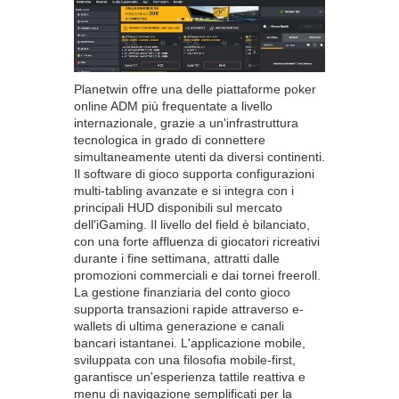
Planetwin offre una delle piattaforme poker
online ADM più frequentate a livello
internazionale, grazie a un'infrastruttura
tecnologica in grado di connettere
simultaneamente utenti da diversi continenti.
Il software di gioco supporta configurazioni
multi-tabling avanzate e si integra con i
principali HUD disponibili sul mercato
dell'iGaming. Il livello del field è bilanciato,
con una forte affluenza di giocatori ricreativi
durante i fine settimana, attratti dalle
promozioni commerciali e dai tornei freeroll.
La gestione finanziaria del conto gioco
supporta transazioni rapide attraverso e-
wallets di ultima generazione e canali
bancari istantanei. L'applicazione mobile,
sviluppata con una filosofia mobile-first,
garantisce un'esperienza tattile reattiva e
menu di navigazione semplificati per la