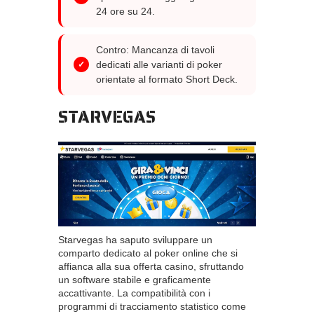
24 ore su 24.
Contro: Mancanza di tavoli
dedicati alle varianti di poker
orientate al formato Short Deck.
STARVEGAS
Starvegas ha saputo sviluppare un
comparto dedicato al poker online che si
affianca alla sua offerta casino, sfruttando
un software stabile e graficamente
accattivante. La compatibilità con i
programmi di tracciamento statistico come