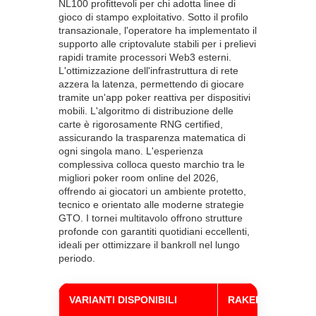
NL100 profittevoli per chi adotta linee di
gioco di stampo exploitativo. Sotto il profilo
transazionale, l'operatore ha implementato il
supporto alle criptovalute stabili per i prelievi
rapidi tramite processori Web3 esterni.
L'ottimizzazione dell'infrastruttura di rete
azzera la latenza, permettendo di giocare
tramite un'app poker reattiva per dispositivi
mobili. L'algoritmo di distribuzione delle
carte è rigorosamente RNG certified,
assicurando la trasparenza matematica di
ogni singola mano. L'esperienza
complessiva colloca questo marchio tra le
migliori poker room online del 2026,
offrendo ai giocatori un ambiente protetto,
tecnico e orientato alle moderne strategie
GTO. I tornei multitavolo offrono strutture
profonde con garantiti quotidiani eccellenti,
ideali per ottimizzare il bankroll nel lungo
periodo.
VARIANTI DISPONIBILI
RAKEBACK MEDI