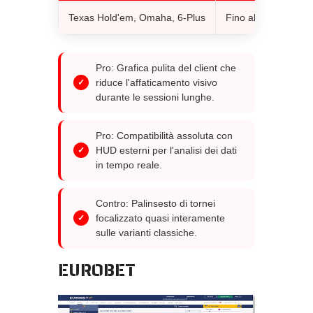
Texas Hold'em, Omaha, 6-Plus
Fino al 35%
Pro: Grafica pulita del client che
riduce l'affaticamento visivo
durante le sessioni lunghe.
Pro: Compatibilità assoluta con
HUD esterni per l'analisi dei dati
in tempo reale.
Contro: Palinsesto di tornei
focalizzato quasi interamente
sulle varianti classiche.
EUROBET