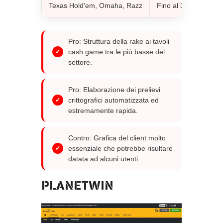
Texas Hold'em, Omaha, Razz
Fino al 30%
Pro: Struttura della rake ai tavoli
cash game tra le più basse del
settore.
Pro: Elaborazione dei prelievi
crittografici automatizzata ed
estremamente rapida.
Contro: Grafica del client molto
essenziale che potrebbe risultare
datata ad alcuni utenti.
PLANETWIN