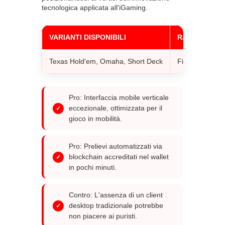
tecnologica applicata all'iGaming.
VARIANTI DISPONIBILI
RAKEBACK M
Texas Hold'em, Omaha, Short Deck
Fino al 50%
Pro: Interfaccia mobile verticale
eccezionale, ottimizzata per il
gioco in mobilità.
Pro: Prelievi automatizzati via
blockchain accreditati nel wallet
in pochi minuti.
Contro: L'assenza di un client
desktop tradizionale potrebbe
non piacere ai puristi.