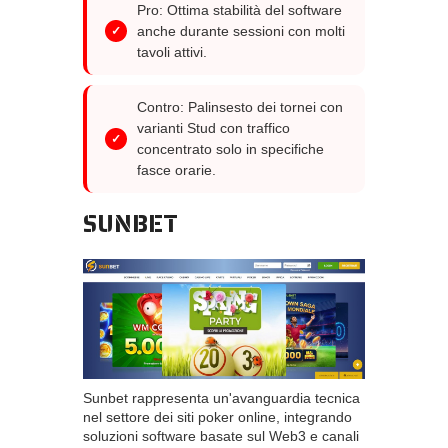
Pro: Ottima stabilità del software
anche durante sessioni con molti
tavoli attivi.
Contro: Palinsesto dei tornei con
varianti Stud con traffico
concentrato solo in specifiche
fasce orarie.
SUNBET
Sunbet rappresenta un'avanguardia tecnica
nel settore dei siti poker online, integrando
soluzioni software basate sul Web3 e canali