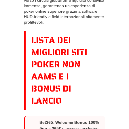
verso i circuiti globali offre liquidità condivisa
immensa, garantendo un'esperienza di
poker online superiore grazie a software
HUD-friendly e field internazionali altamente
profittevoli.
LISTA DEI
MIGLIORI SITI
POKER NON
AAMS E I
BONUS DI
LANCIO
Bet365
:
Welcome Bonus 100%
fino a 365€
e accesso esclusivo