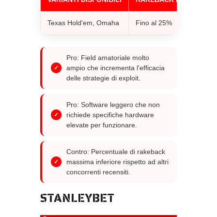
Texas Hold'em, Omaha
Fino al 25%
S
Pro: Field amatoriale molto
ampio che incrementa l'efficacia
delle strategie di exploit.
Pro: Software leggero che non
richiede specifiche hardware
elevate per funzionare.
Contro: Percentuale di rakeback
massima inferiore rispetto ad altri
concorrenti recensiti.
STANLEYBET