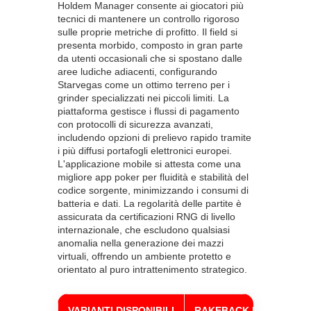
Holdem Manager consente ai giocatori più
tecnici di mantenere un controllo rigoroso
sulle proprie metriche di profitto. Il field si
presenta morbido, composto in gran parte
da utenti occasionali che si spostano dalle
aree ludiche adiacenti, configurando
Starvegas come un ottimo terreno per i
grinder specializzati nei piccoli limiti. La
piattaforma gestisce i flussi di pagamento
con protocolli di sicurezza avanzati,
includendo opzioni di prelievo rapido tramite
i più diffusi portafogli elettronici europei.
L'applicazione mobile si attesta come una
migliore app poker per fluidità e stabilità del
codice sorgente, minimizzando i consumi di
batteria e dati. La regolarità delle partite è
assicurata da certificazioni RNG di livello
internazionale, che escludono qualsiasi
anomalia nella generazione dei mazzi
virtuali, offrendo un ambiente protetto e
orientato al puro intrattenimento strategico.
VARIANTI DISPONIBILI
RAKEBACK MEDIA
C