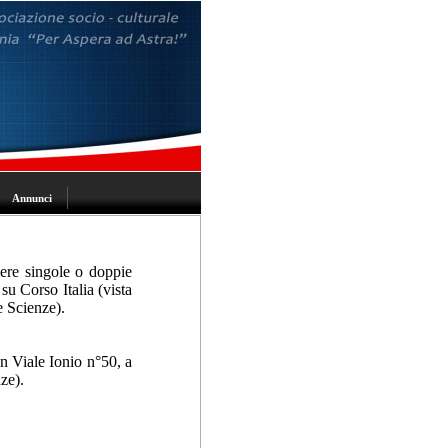
Annunci
mere singole o doppie
su Corso Italia (vista
e Scienze).
in Viale Ionio n°50, a
ze).