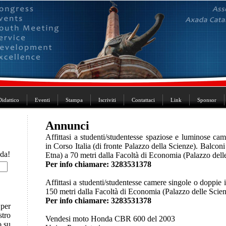
Didattico
Eventi
Stampa
Iscriviti
Contattaci
Link
Sponsor
Annunci
Affittasi a studenti/studentesse spaziose e luminose ca
in Corso Italia (di fronte Palazzo della Scienze). Balconi 
ada!
Etna) a 70 metri dalla Facoltà di Economia (Palazzo dell
Per info chiamare: 3283531378
Affittasi a studenti/studentesse camere singole o doppie 
150 metri dalla Facoltà di Economia (Palazzo delle Scien
Per info chiamare: 3283531378
 per
stro
Vendesi moto Honda CBR 600 del 2003
 su