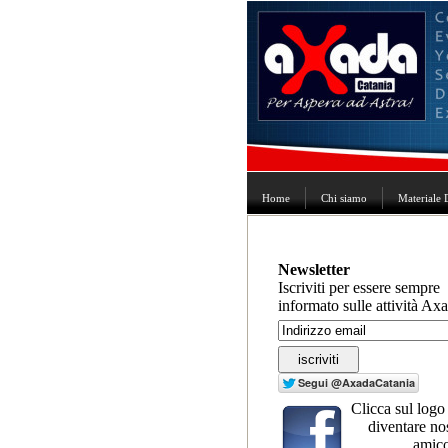
Home
Chi siamo
Materiale 
Newsletter
Iscriviti per essere sempre
informato sulle attività Ax
Clicca sul logo
diventare no
amico