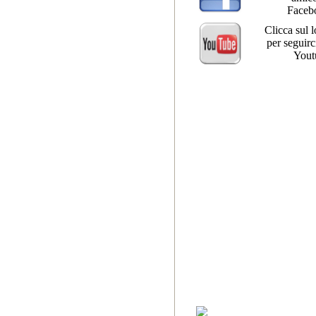
Faceb
Clicca sul 
per seguirc
Yout