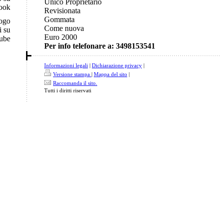
Unico Proprietario
ook
Revisionata
Gommata
logo
Come nuova
i su
Euro 2000
ube
Per info telefonare a: 3498153541
Informazioni legali
|
Dichiarazione privacy
|
Versione stampa
|
Mappa del sito
|
Raccomanda il sito.
Tutti i diritti riservati