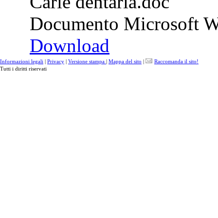
Carie dentaria.doc
Documento Microsoft W
Download
Informazioni legali
|
Privacy
|
Versione stampa
|
Mappa del sito
|
Raccomanda il sito!
Tutti i diritti riservati