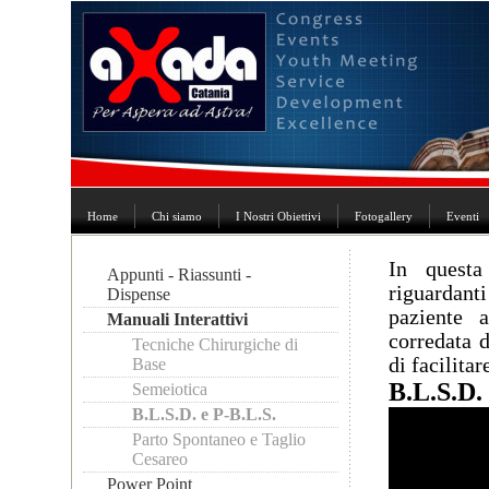
Home
Chi siamo
I Nostri Obiettivi
Fotogallery
Eventi
In questa
Appunti - Riassunti -
riguarda
Dispense
paziente 
Manuali Interattivi
corredata d
Tecniche Chirurgiche di
di facilita
Base
B.L.S.D. 
Semeiotica
B.L.S.D. e P-B.L.S.
Parto Spontaneo e Taglio
Cesareo
Power Point