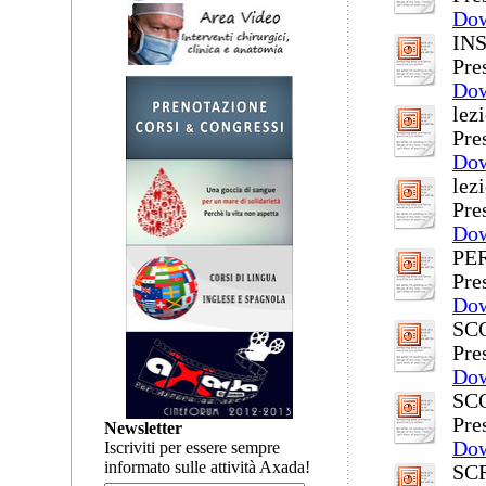
Do
IN
Pre
Do
lez
Pre
Do
lez
Pre
Do
PER
Pre
Do
SC
Pre
Do
SC
Pre
Newsletter
Do
Iscriviti per essere sempre
informato sulle attività Axada!
SC