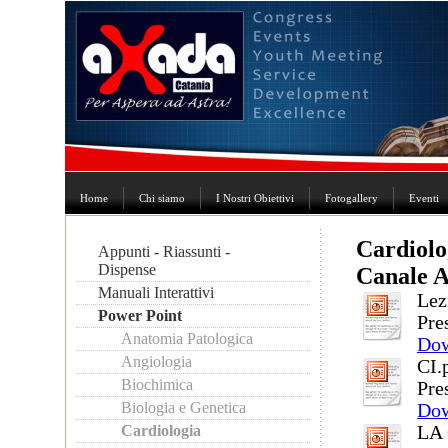
Home
Chi siamo
I Nostri Obiettivi
Fotogallery
Eventi
Cardiolo
Appunti - Riassunti -
Dispense
Canale 
Manuali Interattivi
Lez
Power Point
Pre
Anatomia Patologica
Do
Angiologia
CI.
Biochimica
Pre
Biologia e Genetica
Do
Cardiologia
LA