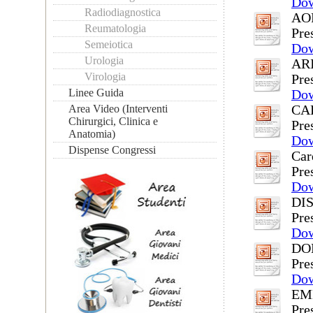
Do
Radiodiagnostica
AOR
Reumatologia
Pre
Semeiotica
Do
Urologia
ARI
Virologia
Pre
Linee Guida
Do
Area Video (Interventi
CA
Chirurgici, Clinica e
Pre
Anatomia)
Do
Dispense Congressi
Car
Pre
Do
DI
Pre
Do
DO
Pre
Do
EM
Pre