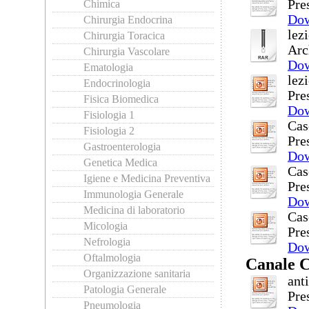
Pre
Chimica
Do
Chirurgia Endocrina
lez
Chirurgia Toracica
Arc
Chirurgia Vascolare
Do
Ematologia
lez
Endocrinologia
Pre
Fisica Biomedica
Do
Fisiologia 1
Cas
Fisiologia 2
Pre
Gastroenterologia
Do
Genetica Medica
Cas
Igiene e Medicina Preventiva
Pre
Immunologia Generale
Do
Medicina di laboratorio
Cas
Micologia
Pre
Nefrologia
Do
Oftalmologia
Canale 
Organizzazione sanitaria
ant
Patologia Generale
Pre
Pneumologia