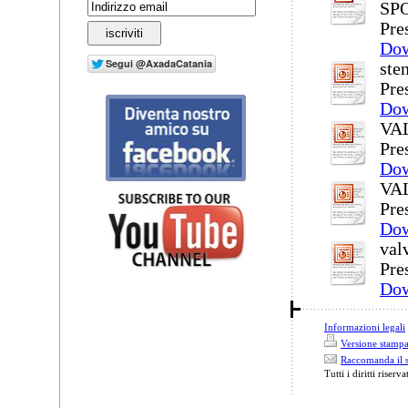
SP
Pre
Do
ste
Pre
Do
VA
Pre
Do
VA
Pre
Do
val
Pre
Do
Informazioni legali
Versione stamp
Raccomanda il s
Tutti i diritti riserva