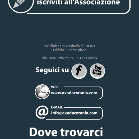
Policlinico Universitario di Catania
Edificio 1, primo piano
via Santa Sofia n° 78 - 95123 Catania