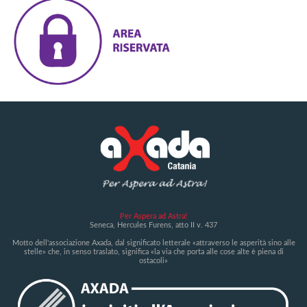
Per Aspera ad Astra!
Seneca, Hercules Furens, atto II v. 437
Motto dell'associazione Axada, dal significato letterale «attraverso le asperità sino alle
stelle» che, in senso traslato, significa «la via che porta alle cose alte è piena di
ostacoli»