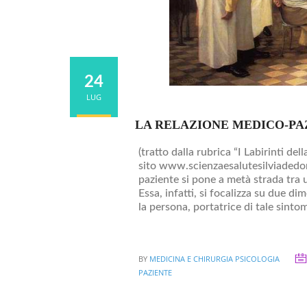
24
LUG
LA RELAZIONE MEDICO-PA
(tratto dalla rubrica “I Labirinti de
sito www.scienzaesalutesilviadedon
paziente si pone a metà strada tra u
Essa, infatti, si focalizza su due d
la persona, portatrice di tale sintom
BY
MEDICINA E CHIRURGIA
PSICOLOGIA
PAZIENTE