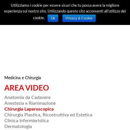
Utilizziamo i cookie per essere sicuri che tu possa avere la migliore
esperienza sul nostro sito. Utilizzando questo sito acconsenti all'utilizzo dei
Ok
Privacy & Cookie
cookie.
Medicina e Chirurgia
AREA VIDEO
Anatomia da Cadavere
Anestesia e Rianimazione
Chirurgia Laparoscopica
Chirurgia Plastica, Ricostruttiva ed Estetica
Clinica Infermieristica
Dermatologia