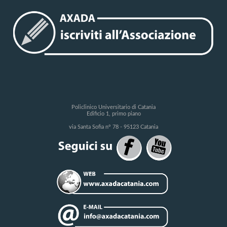
Policlinico Universitario di Catania
Edificio 1, primo piano
via Santa Sofia n° 78 - 95123 Catania