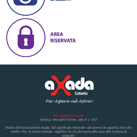
Per Aspera ad Astra!
Seneca, Hercules Furens, atto II v. 437
Motto dell'associazione Axada, dal significato letterale «attraverso le asperità sino alle
stelle» che, in senso traslato, significa «la via che porta alle cose alte è piena di
ostacoli»