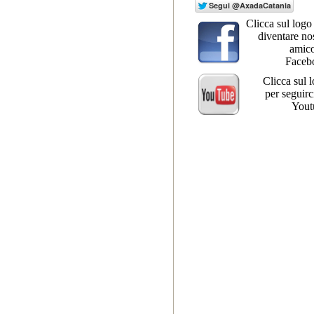
Clicca sul logo
diventare no
amico
Faceb
Clicca sul 
per seguirc
Yout