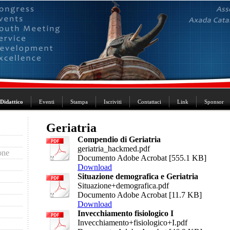
Didattico
Eventi
Stampa
Iscriviti
Contattaci
Link
Sponsor
Geriatria
Compendio di Geriatria
geriatria_hackmed.pdf
one
Documento Adobe Acrobat [555.1 KB]
Download
Situazione demografica e Geriatria
Situazione+demografica.pdf
Documento Adobe Acrobat [11.7 KB]
Download
Invecchiamento fisiologico I
Invecchiamento+fisiologico+I.pdf