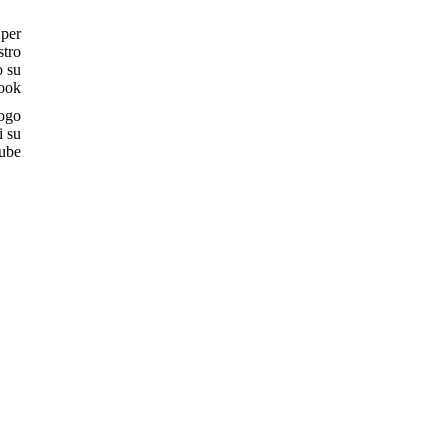
 per
stro
 su
ook
logo
i su
ube