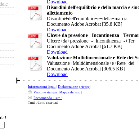
Download
iale
Disordini dell'equilibrio e della marcia e s
allettamento
Disordini+dell'equilibrio+e+della+marcia
Documento Adobe Acrobat [35.8 KB]
Download
Ulcere da pressione - Incontinenza - Termo
Ulcere+da+pressione+-+Incontinenza+-+Ter
Documento Adobe Acrobat [61.7 KB]
Download
Valutazione Multidimensionale e Rete dei Se
Valutazione+Multidimensionale+e+Rete+dei
Documento Adobe Acrobat [306.5 KB]
Download
Informazioni legali
|
Dichiarazione privacy
|
Versione stampa
|
Mappa del sito
|
Raccomanda il sito!
Tutti i diritti riservati
ada!