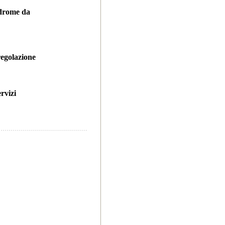
indrome da
regolazione
rvizi