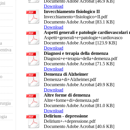
Documento Adobe Acrobat [46.9 KB]
ini
Download
Invecchiamento fisiologico II
Invecchiamento+fisiologico+II.pdf
Documento Adobe Acrobat [83.1 KB]
Download
Aspetti generali e patologie cardiovascolari 
Aspetti+generali+e+patologie+cardiovasco
Documento Adobe Acrobat [123.9 KB]
ia
Download
entiva
Diagnosi e terapia della demenza
Diagnosi+e+terapia+della+demenza.pdf
Documento Adobe Acrobat [71.5 KB]
Download
Demenza di Alzheimer
io
Demenza+di+Alzheimer.pdf
Documento Adobe Acrobat [49.9 KB]
Download
Altre forme di demenza
Altre+forme+di+demenza.pdf
rurgia
Documento Adobe Acrobat [81.0 KB]
Download
Delirium - depressione
ogia
Delirium+-+depressione.pdf
Documento Adobe Acrobat [40.6 KB]