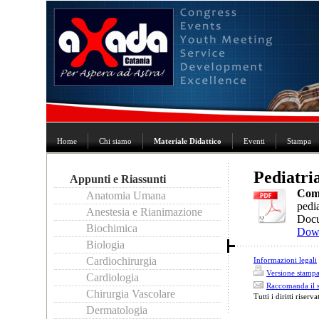
Home
Chi siamo
Materiale Didattico
Eventi
Stampa
Pediatri
Appunti e Riassunti
Comp
Anatomia Umana
pedi
Anestesia e Rianimazione
Docu
Biochimica
Dow
Biologia
Cardiochirurgia
Informazioni legali
Versione stamp
Cardiologia
Raccomanda il s
Chirurgia Vascolare
Tutti i diritti riserva
Dermatologia