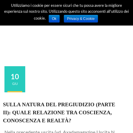
Utilizziamo i cookie per essere sicuri che tu possa avere la migliore
esperienza sul nostro sito. Utilizzando questo sito acconsenti all'utilizzo dei
Ok
Privacy & Cookie
cookie.
10
GIU
SULLA NATURA DEL PREGIUDIZIO (PARTE
II): QUALE RELAZIONE TRA COSCIENZA,
CONOSCENZA E REALTÀ?
Nella precedente uscita (vd. Axadamagazine Uscita N.