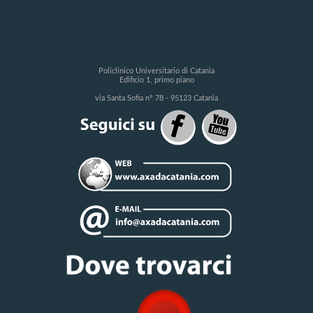
Policlinico Universitario di Catania
Edificio 1, primo piano
via Santa Sofia n° 78 - 95123 Catania