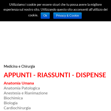
Utilizziamo i cookie per essere sicuri che tu possa avere la migliore
esperienza sul nostro sito. Utilizzando questo sito acconsenti all'utilizzo dei
Ok
Privacy & Cookie
cookie.
Medicina e Chirurgia
APPUNTI - RIASSUNTI - DISPENSE
Anatomia Umana
Anatomia Patologica
Anestesia e Rianimazione
Biochimica
Biologia
Cardiochirurgia