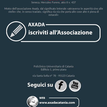
Seneca, Hercules Furens, atto II v. 437
Motto dell'associazione Axada, dal significato letterale «attraverso le asperità sino alle
stelle» che, in senso traslato, significa «la via che porta alle cose alte è piena di
ostacoli»
Policlinico Universitario di Catania
Edificio 1, primo piano
via Santa Sofia n° 78 - 95123 Catania