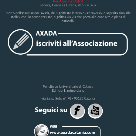
Per Aspera ad Astra!
Seneca, Hercules Furens, atto II v. 437
Motto dell'associazione Axada, dal significato letterale «attraverso le asperità sino alle
stelle» che, in senso traslato, significa «la via che porta alle cose alte è piena di
ostacoli»
Policlinico Universitario di Catania
Edificio 1, primo piano
via Santa Sofia n° 78 - 95123 Catania