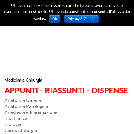
Utilizziamo i cookie per essere sicuri che tu possa avere la migliore
esperienza sul nostro sito. Utilizzando questo sito acconsenti all'utilizzo dei
Ok
Privacy & Cookie
cookie.
Medicina e Chirurgia
APPUNTI - RIASSUNTI - DISPENSE
Anatomia Umana
Anatomia Patologica
Anestesia e Rianimazione
Biochimica
Biologia
Cardiochirurgia