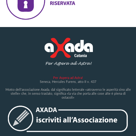
Per Aspera ad Astra!
Seneca, Hercules Furens, atto II v. 437
Motto dell'associazione Axada, dal significato letterale «attraverso le asperità sino alle
stelle» che, in senso traslato, significa «la via che porta alle cose alte è piena di
ostacoli»