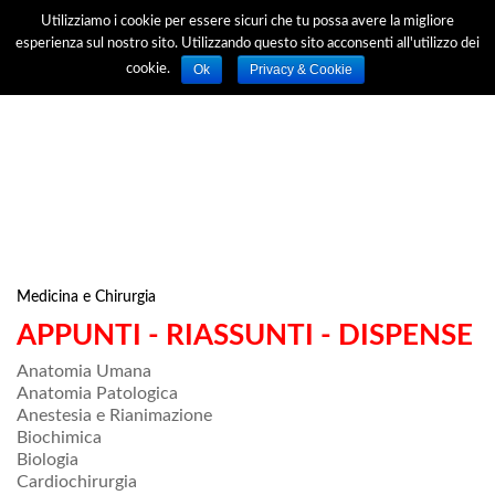
Utilizziamo i cookie per essere sicuri che tu possa avere la migliore
esperienza sul nostro sito. Utilizzando questo sito acconsenti all'utilizzo dei
Ok
Privacy & Cookie
cookie.
Medicina e Chirurgia
APPUNTI - RIASSUNTI - DISPENSE
Anatomia Umana
Anatomia Patologica
Anestesia e Rianimazione
Biochimica
Biologia
Cardiochirurgia