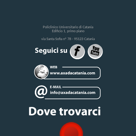
Policlinico Universitario di Catania
Edificio 1, primo piano
via Santa Sofia n° 78 - 95123 Catania