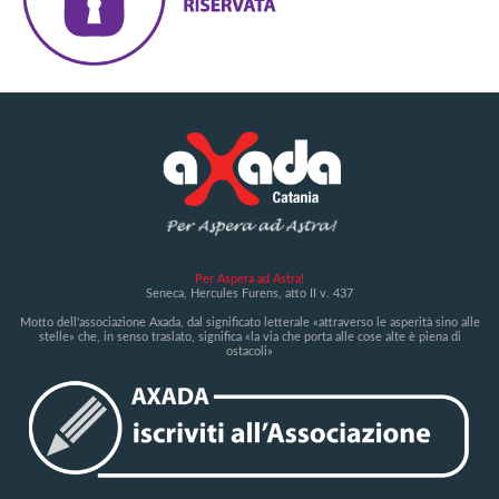
Per Aspera ad Astra!
Seneca, Hercules Furens, atto II v. 437
Motto dell'associazione Axada, dal significato letterale «attraverso le asperità sino alle
stelle» che, in senso traslato, significa «la via che porta alle cose alte è piena di
ostacoli»