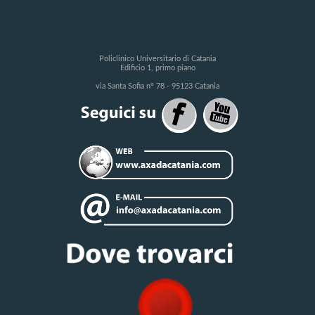
Policlinico Universitario di Catania
Edificio 1, primo piano
via Santa Sofia n° 78 - 95123 Catania