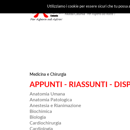
Utilizziamo i cookie per essere sicuri che tu possa a
Medicina e Chirurgia
APPUNTI - RIASSUNTI - DIS
Anatomia Umana
Anatomia Patologica
Anestesia e Rianimazione
Biochimica
Biologia
Cardiochirurgia
Cardiologia