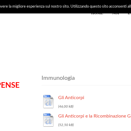
vere la migliore esperienza sul nostro sito. Utilizzando questo sito acconsenti all'
HOME
NOI
E
Immunologia
PENSE
Gli Anticorpi
Gli Anticorpi e la Ricombinazione G