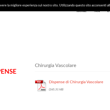
vere la migliore esperienza sul nostro sito. Utilizzando questo sito acconsenti all'
HOME
NOI
E
Chirurgia Vascolare
PENSE
Dispense di Chirurgia Vascolare