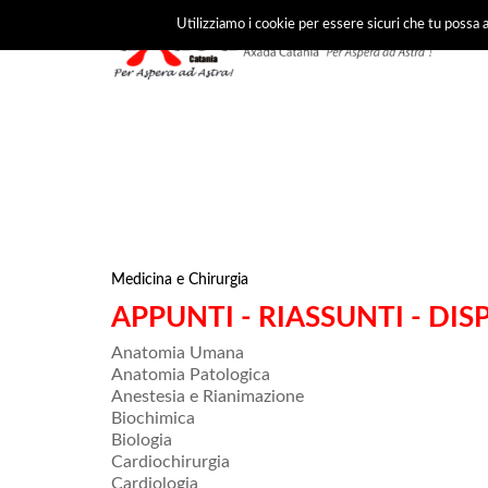
Utilizziamo i cookie per essere sicuri che tu possa a
Medicina e Chirurgia
APPUNTI - RIASSUNTI - DIS
Anatomia Umana
Anatomia Patologica
Anestesia e Rianimazione
Biochimica
Biologia
Cardiochirurgia
Cardiologia