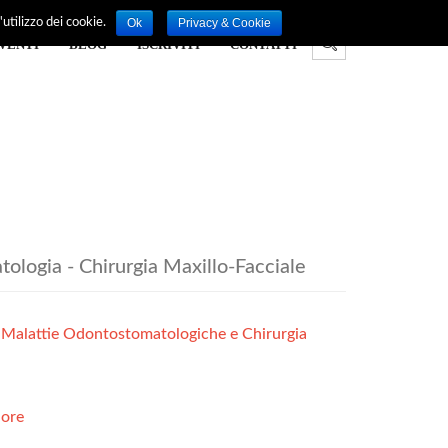
Ok
Privacy & Cookie
utilizzo dei cookie.
VENTI
BLOG
ISCRIVITI
CONTATTI
ologia - Chirurgia Maxillo-Facciale
 Malattie Odontostomatologiche e Chirurgia
iore