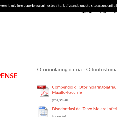
vere la migliore esperienza sul nostro sito. Utilizzando questo sito acconsenti all'
HOME
NOI
E
Otorinolaringoiatria - Odontostomat
PENSE
Compendio di Otorinolaringoiatria,
Maxillo-Facciale
Disodontiasi del Terzo Molare Infer