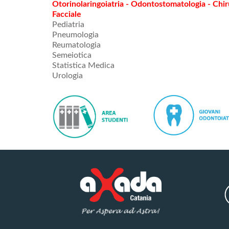
Otorinolaringoiatria - Odontostomatologia - Chir
Facciale
Pediatria
Pneumologia
Reumatologia
Semeiotica
Statistica Medica
Urologia