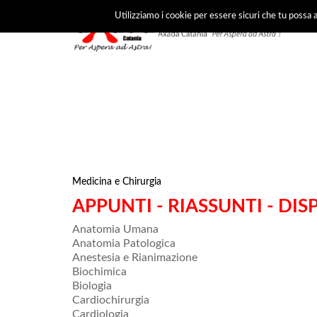
Utilizziamo i cookie per essere sicuri che tu possa a
Medicina e Chirurgia
APPUNTI - RIASSUNTI - DIS
Anatomia Umana
Anatomia Patologica
Anestesia e Rianimazione
Biochimica
Biologia
Cardiochirurgia
Cardiologia